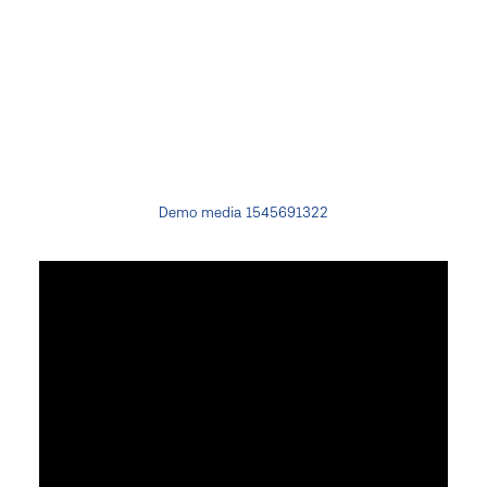
Demo media 1545691322