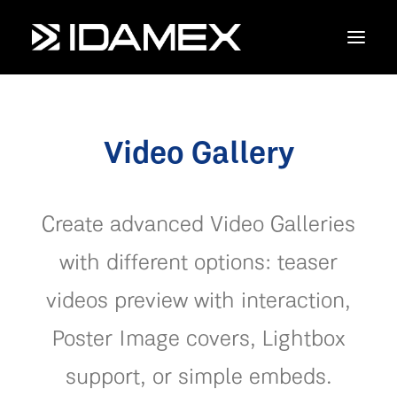
Empresa
Video Gallery
Maquinaria
Servicios
Create advanced Video Galleries
Productos
with different options: teaser
videos preview with interaction,
Contáctanos
Poster Image covers, Lightbox
support, or simple embeds.