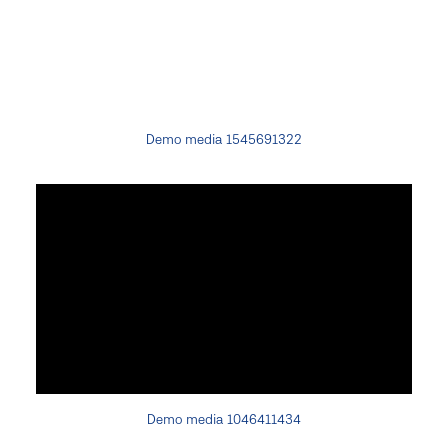
Demo media 1545691322
Demo media 1046411434